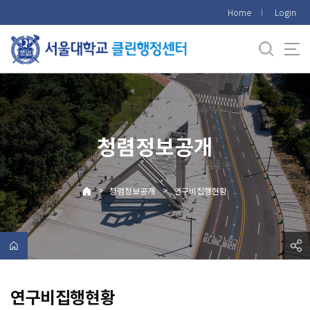
바
Home
Login
로
가
기
메
뉴
청렴정보공개
>
>
청렴정보공개
연구비집행현황
연구비집행현황