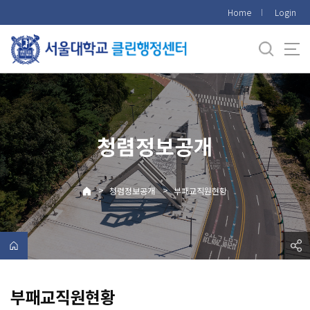
바
Home
Login
로
가
기
메
뉴
청렴정보공개
>
>
청렴정보공개
부패교직원현황
부패교직원현황